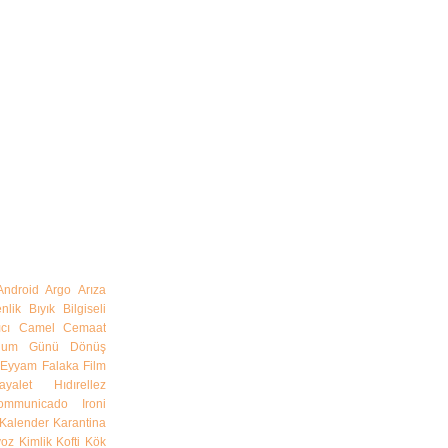
Android
Argo
Arıza
nlik
Bıyık
Bilgiseli
cı
Camel
Cemaat
ğum Günü
Dönüş
Eyyam
Falaka
Film
ayalet
Hıdırellez
communicado
Ironi
Kalender
Karantina
yoz
Kimlik
Kofti
Kök