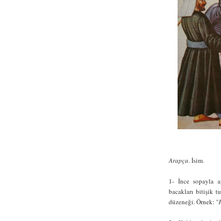
Arapça
. İsim.
1- İnce sopayla a
bacakları bitişik 
düzeneği. Örnek: "