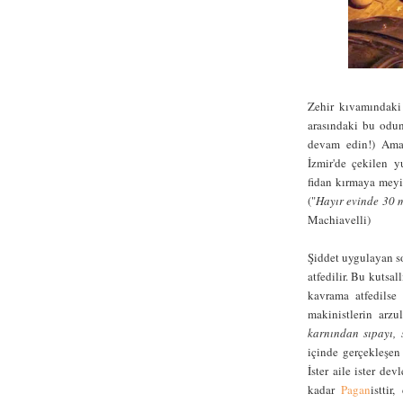
Zehir kıvamındaki 
arasındaki bu odun
devam edin!) Ama 
İzmir'de çekilen y
fidan kırmaya meyil
("
Hayır evinde 30 m
Machiavelli)
Şiddet uygulayan so
atfedilir. Bu kutsal
kavrama atfedilse
makinistlerin arzu
karnından sıpayı, 
içinde gerçekleşe
İster aile ister de
kadar
Pagan
isttir