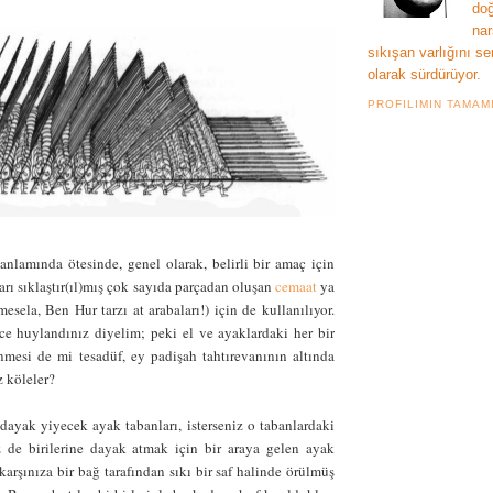
doğ
nar
sıkışan varlığını se
olarak sürdürüyor.
PROFILIMIN TAMAM
anlamında ötesinde, genel olarak, belirli bir amaç için
afları sıklaştır(ıl)mış çok sayıda parçadan oluşan
cemaat
ya
sela, Ben Hur tarzı at arabaları!) için de kullanılıyor.
e huylandınız diyelim; peki el ve ayaklardaki her bir
nmesi de mi tesadüf, ey padişah tahtırevanının altında
 köleler?
 dayak yiyecek ayak tabanları, isterseniz o tabanlardaki
iz de birilerine dayak atmak için bir araya gelen ayak
 karşınıza bir bağ tarafından sıkı bir saf halinde örülmüş