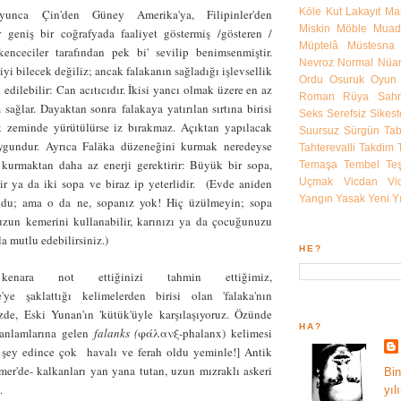
Köle
Kut
Lakayıt
Mar
yunca Çin'den Güney Amerika'ya, Filipinler'den
Miskin
Möble
Muadi
 geniş bir coğrafyada faaliyet göstermiş /gösteren /
Müptelâ
Müstesna
enceciler tarafından pek bi' sevilip benimsenmiştir.
Nevroz
Normal
Nüa
iyi bilecek değiliz; ancak falakanın sağladığı işlevsellik
Ordu
Osuruk
Oyun
k edilebilir: Can acıtıcıdır. İkisi yancı olmak üzere en az
Roman
Rüya
Sahn
m sağlar. Dayaktan sonra falakaya yatırılan sırtına birisi
Seks
Serefsiz
Sikest
k zeminde yürütülürse iz bırakmaz. Açıktan yapılacak
Suursuz
Sürgün
Ta
ygundur. Ayrıca Falӓka düzeneğini kurmak neredeyse
Tahterevalli
Takdim
kurmaktan daha az enerji gerektirir: Büyük bir sopa,
Temaşa
Tembel
Teş
r ya da iki sopa ve biraz ip yeterlidir. (Evde aniden
Uçmak
Vicdan
Vi
Yangın
Yasak
Yeni Yı
oldu; ama o da ne, sopanız yok! Hiç üzülmeyin; sopa
zun kemerini kullanabilir, karınızı ya da çocuğunuzu
la mutlu edebilirsiniz.)
HE?
kenara not ettiğinizi tahmin ettiğimiz,
'ye şaklattığı kelimelerden birisi olan 'falaka'nın
de, Eski Yunan'ın 'kütük'üyle karşılaşıyoruz. Özünde
HA?
 anlamlarına gelen
falanks (
φάλανξ
-
phalanx
)
kelimesi
e şey edince çok havalı ve ferah oldu yeminle!]
Antik
mer'de- kalkanları yan yana tutan, uzun mızraklı askeri
Bin
ış.
yıl