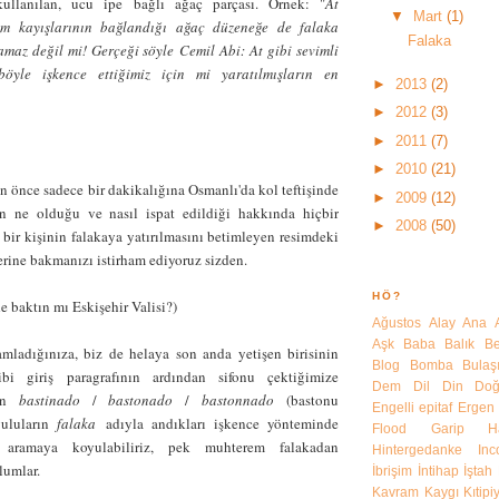
kullanılan, ucu ipe bağlı ağaç parçası. Örnek: "
At
▼
Mart
(1)
m kayışlarının bağlandığı ağaç düzeneğe de falaka
Falaka
amaz değil mi! Gerçeği söyle
Cemil Abi
: At gibi sevimli
öyle işkence ettiğimiz için mi yaratılmışların en
►
2013
(2)
►
2012
(3)
►
2011
(7)
►
2010
(21)
 önce sadece bir dakikalığına Osmanlı'da kol teftişinde
►
2009
(12)
n ne olduğu ve nasıl ispat edildiği hakkında hiçbir
►
2008
(50)
 bir kişinin falakaya yatırılmasını betimleyen resimdeki
lerine bakmanızı istirham ediyoruz sizden.
HÖ?
e baktın mı Eskişehir Valisi?)
Ağustos
Alay
Ana
Aşk
Baba
Balık
Be
amladığınıza, biz de helaya son anda yetişen birisinin
Blog
Bomba
Bulaşı
ibi giriş paragrafının ardından sifonu çektiğimize
Dem
Dil
Din
Do
rın
bastinado
/
bastonado
/
bastonnado
(bastonu
Engelli
epitaf
Ergen
ğuluların
falaka
adıyla andıkları işkence yönteminde
Flood
Garip
H
 aramaya koyulabiliriz, pek muhterem
falakadan
Hintergedanke
In
lumlar.
İbrişim
İntihap
İştah
Kavram
Kaygı
Kıtipi