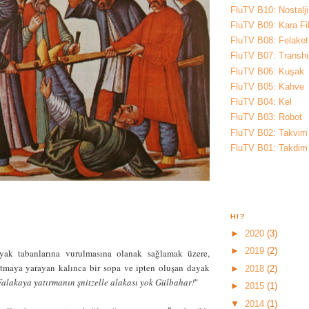
FluTV B10: Nostalji
FluTV B09: Kara Fi
FluTV B08: Felaket
FluTV B07: Trans
FluTV B06: Kuşak
FluTV B05: Kahve
FluTV B04: Kel
FluTV B03: Robot
FluTV B02: Takvim
FluTV B01: Takdim
HI?
►
2020
(3)
►
2019
(2)
yak tabanlarına vurulmasına olanak sağlamak üzere,
tutmaya yarayan kalınca bir sopa ve ipten oluşan dayak
►
2018
(2)
Falakaya yatırmanın şnitzelle alakası yok Gülbahar!
"
►
2015
(1)
▼
2014
(1)