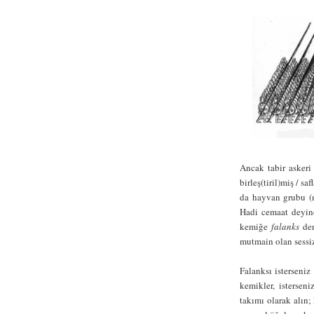
Ancak tabir askeri 
birleş(tiril)miş / s
da hayvan grubu (me
Hadi cemaat deyinc
kemiğe
falanks
de
mutmain olan sessiz
Falanksı isterseniz
kemikler, istersen
takımı olarak alın;