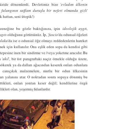
üzide dönemlerdi. Devletimiz bize '
evladım ülkenin
. falangının sağlam duruşlu bir neferi olmanda gizli
'
ık hattan, seni ütopik!)
zeneğine bu gözle baktığınıza, ipin
ideolojik aygı
t,
ygıtı
olduğunu görürsünüz. İp, '
fascio
'da odunsal öğeleri
alaka
'da ise o odunsal öğe olmayı reddedenlerin hareket
mek için kullanılır. Ona eşlik eden sopa da kendisi gibi
epesine inen bir sindirme ve /veya yoketme aracıdır. Bu
 '
akıl
', bir üst paragraftaki naçiz örnekle olduğu üzere,
 sökerek ya da dalları ağacından keserek onları odunlara
 canıçıkık malzemelere, mutlu bir odun ülkesinin
arı yalanını atar. O noktadan sonra sopaya dönmüş bu
ttikleri, onları yontan keser değil; kendilerine özgü
ikleri olan, yeşermiş fidanlardır.