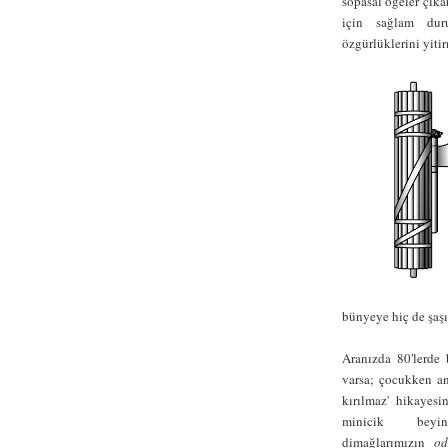
sopasal öğeler çıkar
için sağlam duru
özgürlüklerini yitir
bünyeye hiç de şaşı
Aranızda 80'lerde
varsa; çocukken an
kırılmaz' hikayesin
minicik beyin
dimağlarımızın
od