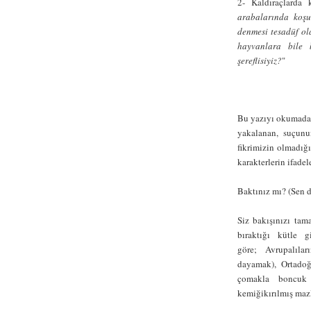
2- Kaldıraçlarda 
arabalarında koşu
denmesi tesadüf ol
hayvanlara bile b
şereflisiyiz?
"
Bu yazıyı okumadan
yakalanan, suçunu
fikrimizin olmadığı
karakterlerin ifade
Baktınız mı? (Sen d
Siz bakışınızı tam
bıraktığı kütle g
göre; Avrupalıla
dayamak), Ortado
çomakla boncuk
kemiğikırılmış maz