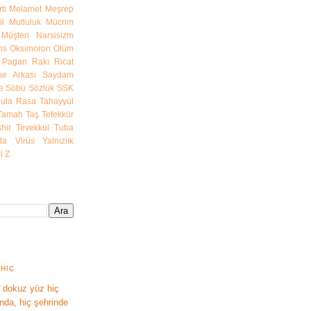
tı
Melamet
Meşrep
l
Mutluluk
Mücrim
Müşteri
Narsisizm
ns
Oksimoron
Olüm
Pagan
Rakı
Ricat
e Arkası
Saydam
e
Söbü
Sözlük
SSK
bula Rasa
Tahayyül
Tamah
Taş
Tefekkür
hir
Tevekkül
Tuba
da
Virüs
Yalnızlık
l
Z
HIÇ
 dokuz yüz hiç
ında, hiç şehrinde