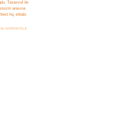
du. Tasavvuf ile
sisizm arasına
rbest hiç erbabı
INI GÖRÜNTÜLE