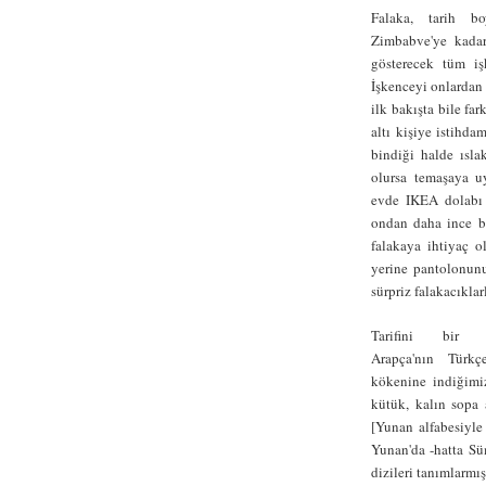
Falaka, tarih bo
Zimbabve'ye kadar
gösterecek tüm işk
İşkenceyi onlardan 
ilk bakışta bile far
altı kişiye istihda
bindiği halde ısla
olursa temaşaya u
evde IKEA dolabı 
ondan daha ince bi
falakaya ihtiyaç 
yerine pantolonunu
sürpriz falakacıklar
Tarifini bir 
Arapça'nın Türkçe
kökenine indiğimiz
kütük, kalın sopa
[Yunan alfabesiyl
Yunan'da -hatta Sü
dizileri tanımlarm