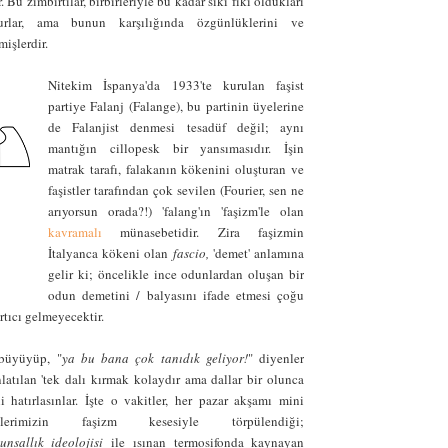
. Bu zımbırtılar, birbirleriyle bu kadar sıkı fıkı oldukları
rlar, ama bunun karşılığında özgünlüklerini ve
mişlerdir.
Nitekim İspanya'da 1933'te kurulan faşist
partiye Falanj (Falange), bu partinin üyelerine
de Falanjist denmesi tesadüf değil; aynı
mantığın cillopesk bir yansımasıdır. İşin
matrak tarafı, falakanın kökenini oluşturan ve
faşistler tarafından çok sevilen (Fourier, sen ne
arıyorsun orada?!) 'falang'ın 'faşizm'le olan
kavramalı
münasebetidir. Zira faşizmin
İtalyanca kökeni olan
fascio,
'demet' anlamına
gelir ki; öncelikle ince odunlardan oluşan bir
odun demetini / balyasını ifade etmesi çoğu
rtıcı gelmeyecektir.
 büyüyüp, "
ya bu bana çok tanıdık geliyor!
" diyenler
latılan 'tek dalı kırmak kolaydır ama dallar bir olunca
i hatırlasınlar. İşte o vakitler, her pazar akşamı mini
lerimizin faşizm kesesiyle törpülendiği;
unsallık ideolojisi
ile ısınan termosifonda kaynayan