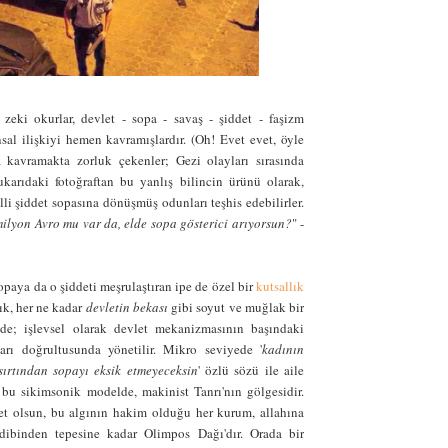
zeki okurlar, devlet - sopa - savaş - şiddet - faşizm
sal ilişkiyi hemen kavramışlardır. (Oh! Evet evet, öyle
kavramakta zorluk çekenler; Gezi olayları sırasında
ukarıdaki fotoğraftan bu yanlış bilincin ürünü olarak,
li şiddet sopasına dönüşmüş odunları teşhis edebilirler.
ilyon Avro mu var da, elde sopa gösterici arıyorsun?
" -
paya da o şiddeti meşrulaştıran ipe de özel bir
kutsallık
lık, her ne kadar
devletin bekası
gibi soyut ve muğlak bir
 de; işlevsel olarak devlet mekanizmasının başındaki
ları doğrultusunda yönetilir. M
ikro seviyede '
k
adının
sırtından sopayı eksik etmeyeceksin
' özlü sözü ile aile
n bu sikimsonik modelde, m
akinist Tanrı'nın gölgesidir.
vlet olsun, bu algının hakim olduğu her kurum, allahına
, dibinden tepesine kadar Olimpos Dağı'dır. Orada bir