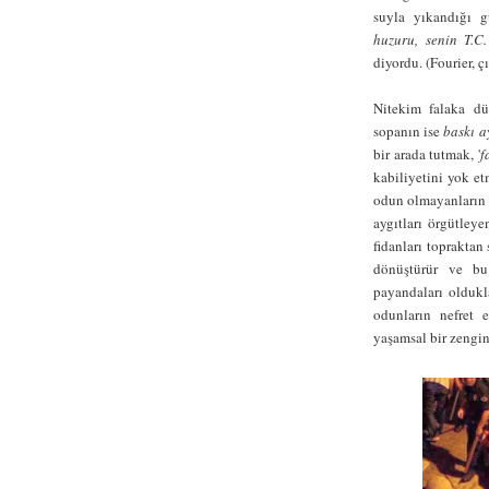
suyla yıkandığı g
huzuru, senin T.C
diyordu. (Fourier, ç
Nitekim falaka dü
sopanın ise
baskı a
bir arada tutmak, '
f
kabiliyetini yok et
odun olmayanların t
aygıtları örgütleyen
fidanları topraktan
dönüştürür ve bu
payandaları oldukl
odunların nefret e
yaşamsal bir zenginl