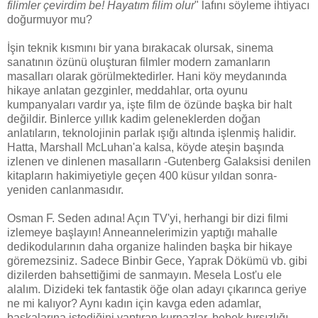
filimler çevirdim be! Hayatım filim olur
" lafını söyleme ihtiyacı
doğurmuyor mu?
İşin teknik kısmını bir yana bırakacak olursak, sinema
sanatının özünü oluşturan filmler modern zamanların
masalları olarak görülmektedirler. Hani köy meydanında
hikaye anlatan gezginler, meddahlar, orta oyunu
kumpanyaları vardır ya, işte film de özünde başka bir halt
değildir. Binlerce yıllık kadim geleneklerden doğan
anlatıların, teknolojinin parlak ışığı altında işlenmiş halidir.
Hatta, Marshall McLuhan'a kalsa, köyde ateşin başında
izlenen ve dinlenen masalların -Gutenberg Galaksisi denilen
kitapların hakimiyetiyle geçen 400 küsur yıldan sonra-
yeniden canlanmasıdır.
Osman F. Seden adına! Açın TV'yi, herhangi bir dizi filmi
izlemeye başlayın! Anneannelerimizin yaptığı mahalle
dedikodularının daha organize halinden başka bir hikaye
göremezsiniz. Sadece Binbir Gece, Yaprak Dökümü vb. gibi
dizilerden bahsettiğimi de sanmayın. Mesela Lost'u ele
alalım. Dizideki tek fantastik öğe olan adayı çıkarınca geriye
ne mi kalıyor? Aynı kadın için kavga eden adamlar,
başkalarına istediğini yaptıran kurnazlar, bebek hırsızlığı,