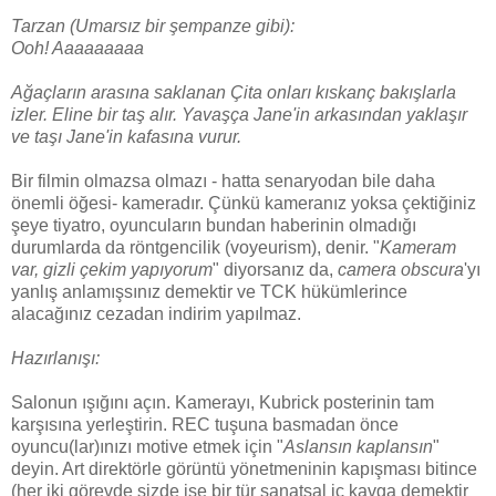
Tarzan (Umarsız bir şempanze gibi):
Ooh! Aaaaaaaaa
Ağaçların arasına saklanan Çita onları kıskanç bakışlarla
izler. Eline bir taş alır. Yavaşça Jane'in arkasından yaklaşır
ve taşı Jane'in kafasına vurur.
Bir filmin olmazsa olmazı - hatta senaryodan bile daha
önemli öğesi- kameradır. Çünkü kameranız yoksa çektiğiniz
şeye tiyatro, oyuncuların bundan haberinin olmadığı
durumlarda da röntgencilik (voyeurism), denir. "
Kameram
var, gizli çekim yapıyorum
" diyorsanız da,
camera obscura
'yı
yanlış anlamışsınız demektir ve TCK hükümlerince
alacağınız cezadan indirim yapılmaz.
Hazırlanışı:
Salonun ışığını açın. Kamerayı, Kubrick posterinin tam
karşısına yerleştirin. REC tuşuna basmadan önce
oyuncu(lar)ınızı motive etmek için "
Aslansın kaplansın
"
deyin. Art direktörle görüntü yönetmeninin kapışması bitince
(her iki görevde sizde ise bir tür sanatsal iç kavga demektir