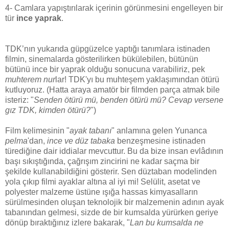
4- Camlara yapıştırılarak içerinin görünmesini engelleyen bir
tür
ince yaprak
.
TDK’nın yukarıda güpgüzelce yaptığı tanımlara istinaden
filmin, sinemalarda gösterilirken bükülebilen, bütünün
bütünü ince bir yaprak olduğu sonucuna varabiliriz, pek
muhterem nur
lar! TDK'yı bu muhteşem yaklaşımından ötürü
kutluyoruz. (Hatta araya amatör bir filmden parça atmak bile
isteriz: "
Senden ötürü mü, benden ötürü mü? Cevap versene
gız TDK, kimden ötürü?
")
Film kelimesinin "
ayak tabanı
" anlamına gelen Yunanca
pelma
'dan,
ince ve düz tabaka
benzeşmesine istinaden
türediğine dair iddialar mevcuttur. Bu da bize insan evlâdının
başı sıkıştığında, çağrışım zincirini ne kadar saçma bir
şekilde kullanabildiğini gösterir. Sen düztaban modelinden
yola çıkıp filmi ayaklar altına al iyi mi! Selülit, asetat ve
polyester malzeme üstüne ışığa hassas kimyasalların
sürülmesinden oluşan teknolojik bir malzemenin adının ayak
tabanından gelmesi, sizde de bir kumsalda yürürken geriye
dönüp bıraktığınız izlere bakarak, "
Lan bu kumsalda ne