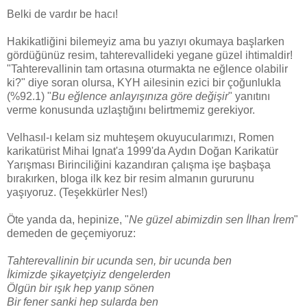
Belki de vardır be hacı!
Hakikatliğini bilemeyiz ama bu yazıyı okumaya başlarken
gördüğünüz resim, tahterevallideki yegane güzel ihtimaldir!
"Tahterevallinin tam ortasına oturmakta ne eğlence olabilir
ki?" diye soran olursa, KYH ailesinin ezici bir çoğunlukla
(%92.1) "
Bu eğlence anlayışınıza göre değişir
" yanıtını
verme konusunda uzlaştığını belirtmemiz gerekiyor.
Velhasıl-ı kelam siz muhteşem okuyucularımızı, Romen
karikatürist Mihai Ignat'a 1999'da Aydın Doğan Karikatür
Yarışması Birinciliğini kazandıran çalışma işe başbaşa
bırakırken, bloga ilk kez bir resim almanın gururunu
yaşıyoruz. (Teşekkürler Nes!)
Öte yanda da, hepinize, "
Ne güzel abimizdin sen İlhan İrem
"
demeden de geçemiyoruz:
Tahterevallinin bir ucunda sen, bir ucunda ben
İkimizde şikayetçiyiz dengelerden
Ölgün bir ışık hep yanıp sönen
Bir fener sanki hep sularda ben