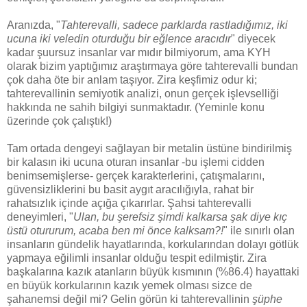
Aranızda, "
Tahterevalli, sadece parklarda rastladığımız, iki
ucuna iki veledin oturduğu bir eğlence aracıdır
" diyecek
kadar şuursuz insanlar var mıdır bilmiyorum, ama KYH
olarak bizim yaptığımız araştırmaya göre tahterevalli bundan
çok daha öte bir anlam taşıyor. Zira keşfimiz odur ki;
tahterevallinin semiyotik analizi, onun gerçek işlevselliği
hakkında ne sahih bilgiyi sunmaktadır. (Yeminle konu
üzerinde çok çalıştık!)
Tam ortada dengeyi sağlayan bir metalin üstüne bindirilmiş
bir kalasın iki ucuna oturan insanlar -bu işlemi cidden
benimsemişlerse- gerçek karakterlerini, çatışmalarını,
güvensizliklerini bu basit aygıt aracılığıyla, rahat bir
rahatsızlık içinde açığa çıkarırlar. Şahsi tahterevalli
deneyimleri, "
Ulan, bu şerefsiz şimdi kalkarsa şak diye kıç
üstü otururum, acaba ben mi önce kalksam?!
" ile sınırlı olan
insanların gündelik hayatlarında, korkularından dolayı götlük
yapmaya eğilimli insanlar olduğu tespit edilmiştir. Zira
başkalarına kazık atanların büyük kısmının (%86.4) hayattaki
en büyük korkularının kazık yemek olması sizce de
şahanemsi değil mi? Gelin görün ki tahterevallinin
şüphe