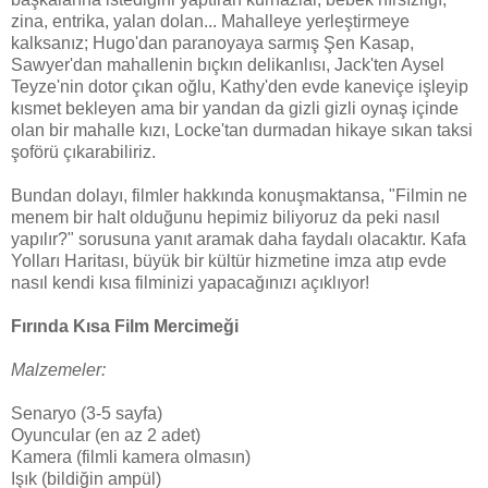
zina, entrika, yalan dolan... Mahalleye yerleştirmeye
kalksanız; Hugo'dan paranoyaya sarmış Şen Kasap,
Sawyer'dan mahallenin bıçkın delikanlısı, Jack'ten Aysel
Teyze'nin dotor çıkan oğlu, Kathy'den evde kaneviçe işleyip
kısmet bekleyen ama bir yandan da gizli gizli oynaş içinde
olan bir mahalle kızı, Locke'tan durmadan hikaye sıkan taksi
şoförü çıkarabiliriz.
Bundan dolayı, filmler hakkında konuşmaktansa, "Filmin ne
menem bir halt olduğunu hepimiz biliyoruz da peki nasıl
yapılır?" sorusuna yanıt aramak daha faydalı olacaktır. Kafa
Yolları Haritası, büyük bir kültür hizmetine imza atıp evde
nasıl kendi kısa filminizi yapacağınızı açıklıyor!
Fırında Kısa Film Mercimeği
Malzemeler:
Senaryo (3-5 sayfa)
Oyuncular (en az 2 adet)
Kamera (filmli kamera olmasın)
Işık (bildiğin ampül)