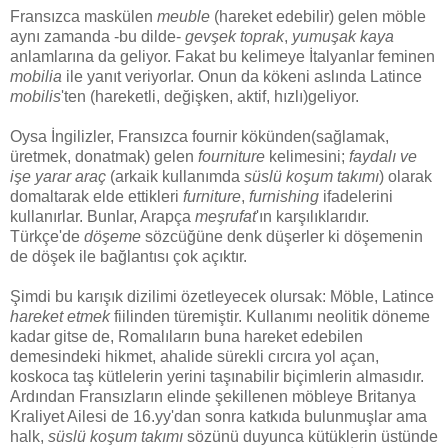
Fransızca maskülen
meuble
(hareket edebilir) gelen möble
aynı zamanda -bu dilde-
gevşek toprak
,
yumuşak kaya
anlamlarına da geliyor. Fakat bu kelimeye İtalyanlar feminen
mobilia
ile yanıt veriyorlar. Onun da kökeni aslında Latince
mobilis
'ten (hareketli, değişken, aktif, hızlı)geliyor.
Oysa İngilizler, Fransızca
fournir
kökünden(sağlamak,
üretmek, donatmak) gelen
fourniture
kelimesini;
faydalı ve
işe yarar araç
(arkaik kullanımda
süslü koşum takımı
) olarak
domaltarak elde ettikleri
furniture
,
furnishing
ifadelerini
kullanırlar. Bunlar, Arapça
meşrufat
'ın karşılıklarıdır.
Türkçe'de
döşeme
sözcüğüne denk düşerler ki döşemenin
de döşek ile bağlantısı çok açıktır.
Şimdi bu karışık dizilimi özetleyecek olursak: Möble, Latince
hareket etmek
fiilinden türemiştir. Kullanımı neolitik döneme
kadar gitse de, Romalıların buna hareket edebilen
demesindeki hikmet, ahalide sürekli cırcıra yol açan,
koskoca taş kütlelerin yerini taşınabilir biçimlerin almasıdır.
Ardından Fransızların elinde şekillenen möbleye Britanya
Kraliyet Ailesi de 16.yy'dan sonra katkıda bulunmuşlar ama
halk,
süslü koşum takımı
sözünü duyunca kütüklerin üstünde