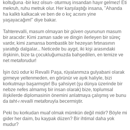
koltuğuna -bir kez olsun- oturmuş insandan hayır gelmez! Eti
mekruh, ruhu metruk olur. Her karşılaştığı insana, "Ahanda
ha kalktı kalkacak ve ben de o kıç acısını yine
yaşayacağım!" diye bakar.
Tahterevalli, masum olmayan bir
güven oyunu
nun masum
bir aracıdır: Kimi zaman sade ve dingin ilerleyen bir süreç
vardır, kimi zamansa bombastik bir hezeyan fırtınasının
yarattığı dalgalar... Neticede bu aygıt, iki kişi arasındaki
ilişkinin, bize ta çocukluğumuzda bahşedilen, en temize ve
net metaforudur!
İşin özü odur ki Revalli Paşa, rüyalarımıza gulyabani olarak
girmeye yeltenmeden, en görünür ve ayık haliyle, bizi
korkutmayı başarmıştır! Bu şahsiyet (şu dünya üzerinde bir
nebze nefes almamış bir insan olarak) bize, toplumsal
ilişkilerde diplomasinin önemini anlatmaya çalışmış ve bunu
da
taht-ı revalli
metaforuyla becermiştir.
Peki bu korkudan muaf olmak mümkün değil midir? Böyle mi
gider her daim, bu kaypak düzen? Bir ihtimal daha yok
mudur?