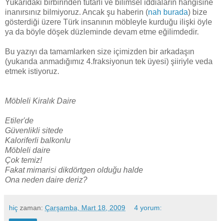
Yukarıdaki birbirinden tutarlı ve bilimsel iddiaların hangisine
inanırsınız bilmiyoruz. Ancak şu haberin (
nah burada
) bize
gösterdiği üzere Türk insanının möbleyle kurduğu ilişki öyle
ya da böyle döşek düzleminde devam etme eğilimdedir.
Bu yazıyı da tamamlarken size içimizden bir arkadaşın
(yukarıda anmadığımız 4.fraksiyonun tek üyesi) şiiriyle veda
etmek istiyoruz.
Möbleli Kiralık Daire
Etiler'de
Güvenlikli sitede
Kaloriferli balkonlu
Möbleli daire
Çok temiz!
Fakat mimarisi dikdörtgen olduğu halde
Ona neden daire deriz?
hiç
zaman:
Çarşamba, Mart 18, 2009
4 yorum: