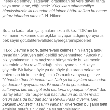
inerek eğlenmeyi sağlayan, ortasından bir yere dayalı tahta
veya metal araç, çöğüncek: "
Küçükken tahterevalliye
binmişsinizdir. İki ucundan biri inince öbürü kalkan bu nesne
yalnız tahtadan olmaz.
"- N. Hikmet.
Şu ana kadar olan çalışmalarımızda ilk kez TDK'nın bir
kelimenin kökenine dair açıklama yapamadığını görüyoruz
pek sayın götütahterevallidedayereçarpmışzedeler!
Hakkı Devrim'e göre, tahterevalli kelimesinin Farsça
taht-ı
revan
'dan (yürüyen taht) geldiği söylenmektedir. Ancak nu
bizi yanıltmasın, zira naçizane bünyemizde bu kelimenin
kökeninin
taht-ı revalli
olduğu hissi uyanabilir. Hikaye
şöyledir: Bir İtalyan öyle ya da böyle (bu arada
möble
ne
enteresan bir kelime değil mi!) Osmanlı sarayına gelir ve
"
Ahanda süper bir icadım var. Nah şu tahtayı tam ortasından
şu demire koyuyorsunuz. İki ucunda da şehzadeler
sallanıyor, kim kimi göt üstü oturtursa o padişah oluyor!
" der.
Saray erkanı da "
Süper icat hacı! Bunun adı taht-ı revalli
olsun sana da bundan sonra Revalli Paşa diyelim. Geç
bakalım Donizetti Paşa'nın yanına!
" diyerekten bu şahsı taltif
etmişler, şerefsizin yüreğine su serpmişlerdir.