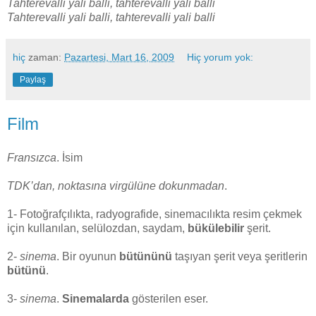
Tahterevalli yali balli, tahterevalli yali balli
Tahterevalli yali balli, tahterevalli yali balli
hiç
zaman:
Pazartesi, Mart 16, 2009
Hiç yorum yok:
Paylaş
Film
Fransızca
. İsim
TDK’dan, noktasına virgülüne dokunmadan
.
1- Fotoğrafçılıkta, radyografide, sinemacılıkta resim çekmek
için kullanılan, selülozdan, saydam,
bükülebilir
şerit.
2-
sinema
. Bir oyunun
bütününü
taşıyan şerit veya şeritlerin
bütünü
.
3-
sinema
.
Sinemalarda
gösterilen eser.