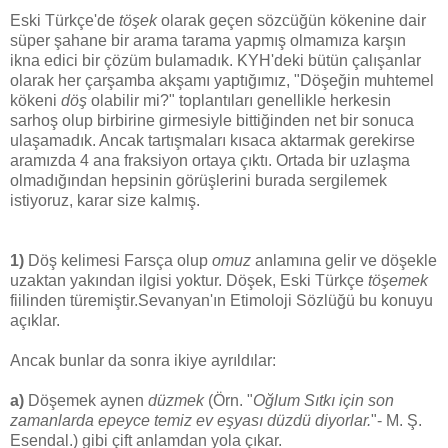
Eski Türkçe'de
töşek
olarak geçen sözcüğün kökenine dair
süper şahane bir arama tarama yapmış olmamıza karşın
ikna edici bir çözüm bulamadık. KYH'deki bütün çalışanlar
olarak her çarşamba akşamı yaptığımız, "Döşeğin muhtemel
kökeni
döş
olabilir mi?" toplantıları genellikle herkesin
sarhoş olup birbirine girmesiyle bittiğinden net bir sonuca
ulaşamadık. Ancak tartışmaları kısaca aktarmak gerekirse
aramızda 4 ana fraksiyon ortaya çıktı. Ortada bir uzlaşma
olmadığından hepsinin görüşlerini burada sergilemek
istiyoruz, karar size kalmış.
1)
Döş kelimesi Farsça olup
omuz
anlamına gelir ve döşekle
uzaktan yakından ilgisi yoktur. Döşek, Eski Türkçe
töşemek
fiilinden türemiştir.Sevanyan'ın Etimoloji Sözlüğü bu konuyu
açıklar.
Ancak bunlar da sonra ikiye ayrıldılar:
a)
Döşemek aynen
düzmek
(Örn. "
Oğlum Sıtkı için son
zamanlarda epeyce temiz ev eşyası düzdü diyorlar.
"- M. Ş.
Esendal.) gibi çift anlamdan yola çıkar.