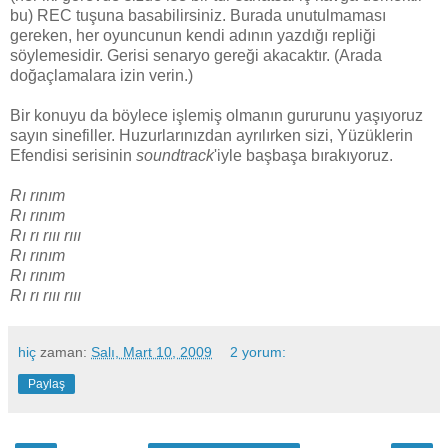
bu) REC tuşuna basabilirsiniz. Burada unutulmaması
gereken, her oyuncunun kendi adının yazdığı repliği
söylemesidir. Gerisi senaryo gereği akacaktır. (Arada
doğaçlamalara izin verin.)
Bir konuyu da böylece işlemiş olmanın gururunu yaşıyoruz
sayın sinefiller. Huzurlarınızdan ayrılırken sizi, Yüzüklerin
Efendisi serisinin
soundtrack
'iyle başbaşa bırakıyoruz.
Rı rınım
Rı rınım
Rı rı rııı rııı
Rı rınım
Rı rınım
Rı rı rııı rııı
hiç
zaman:
Salı, Mart 10, 2009
2 yorum:
Paylaş