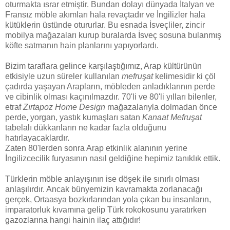
oturmakta ısrar etmiştir. Bundan dolayı dünyada İtalyan ve
Fransız möble akımları hala revaçtadır ve İngilizler hala
kütüklerin üstünde otururlar. Bu esnada İsveçliler, zincir
mobilya mağazaları kurup buralarda İsveç sosuna bulanmış
köfte satmanın hain planlarını yapıyorlardı.
Bizim taraflara gelince karşılaştığımız, Arap kültürünün
etkisiyle uzun süreler kullanılan
mefruşat
kelimesidir ki çöl
çadırda yaşayan Arapların, möbleden anladıklarının perde
ve cibinlik olması kaçınılmazdır. 70'li ve 80'li yılları bilenler,
etraf
Zırtapoz Home Design
mağazalarıyla dolmadan önce
perde, yorgan, yastık kumaşları satan
Kanaat Mefruşat
tabelalı dükkanların ne kadar fazla olduğunu
hatırlayacaklardır.
Zaten 80'lerden sonra Arap etkinlik alanının yerine
İngilizcecilik furyasının nasıl geldiğine hepimiz tanıklık ettik.
Türklerin möble anlayışının ise döşek ile sınırlı olması
anlaşılırdır. Ancak bünyemizin kavramakta zorlanacağı
gerçek, Ortaasya bozkırlarından yola çıkan bu insanların,
imparatorluk kıvamına gelip Türk rokokosunu yaratırken
gazozlarına hangi hainin ilaç attığıdır!