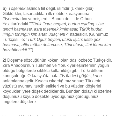
b)
'
Töşemek
aslında fiil değil, isimdir (Ekmek gibi).
Göktürkler, tasarladıkları ilk möble kreasyonuna
töşemek
adını vermişlerdir. Bunun delili de Orhun
Yazıtları'ndaki "
Türük Oguz begleri, budun eşiding. Üze
tengri basmasar, asra töşemek kırılmasar, Türük budun,
ilingin törüngin kim artatı udaçı erti?
" ifadesidir. (Günümüz
Türkçesi ile: "
Türk Oğuz beyleri, ulusu işitin; üstte gök
basmasa, altta möble delinmese, Türk ulusu, ilini töreni kim
bozabilecekti ?
")
2)
Döşeme sözcüğünün kökeni olan
döş
, özbeöz Türkçe'dir.
Zira Anadolu'nun Türkmen ve Yörük yerleşimlerinin yoğun
olduğu bölgelerde sıklıkla kullanıldığı gibi, Türki dillerin
konuşulduğu Ortaasya'da hala
töş
ifadesi
göğüs
,
karın
anlamlarına gelir. Kısaca çıkardığımız sonuç; Türklerin
yüzüstü uyumayı tercih ettikleri ve bu yüzden döşlerini
koydukları yere döşek dedikleridir. Bundan dolayı ki üzerine
döşümüzü koyup döşekte uyuduğumuz gördüğümüz
imgelere düş deriz.