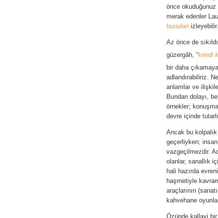
önce okuduğunuz çi
merak edenler Lau
buradan
izleyebilir.
Az önce de sıkıldığ
güzerg
â
h, “
kendi 
bir daha çıkamayac
adlandırabiliriz. 
anlamlar ve ilişkil
Bundan dolayı, beli
örnekler; konuşma
devre içinde tutarl
Ancak bu kolpalık 
geçerliyken; insan 
vazgeçilmezdir. Ad
olanlar, sanallık i
hali hazırda evren
haşmetiyle kavram
araçlarının (sanat
kahvehane oyunları
Özünde kallavi bir