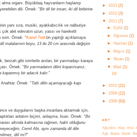
at alma organı. Büyükbaş hayvanların haşlanıp
►
2013
(2)
 yenebilen dili. Örnek:
"
Bir dil bir insan, iki dil birbirine
►
2012
(3)
▼
2011
(7)
nin yanı sıra, musiki, ayakkabıcılık ve nalburiye
►
Eylül
(1)
 çok alet edevatın uzun, yassı ve hareketli
►
Ağustos
(2)
n isim. Örnek:
"
Kamil Türk
'
ün yaptığı açıklamaya
►
Haziran
(1)
dil malalarının boyu, 13 ile 20 cm arasında değişim
►
Mayıs
(1)
►
Nisan
(1)
, berzah gibi isimlerle anılan, bir yarımadayı karaya
çası. Örnek:
"
Bir yarımadanın dilini koparırsanız,
▼
Mart
(1)
 kapanmış bir adacık kalır.
"
Dil
Anahtar. Örnek:
"
Tatlı dilin açamayacağı kapı
►
2010
(21)
►
2009
(12)
►
2008
(50)
ünce ve duygularını başka insanlara aktarmak için,
 yaptıkları anlatım biçimi, anlaşma, lisan. Örnek:
"
Bir
HÖ?
rası altında kalmasına rağmen, haklı olduğunu
Ağustos
Alay
Ana
eyeceğim, Cemil Abi, aynı zamanda dil dile
Aşk
Baba
Balık
Be
ilmez, diil mi?
"