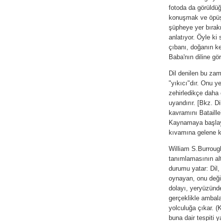
fotoda da görüldüğ
konuşmak ve öpüş
şüpheye yer bırak
anlatıyor. Öyle ki 
çıbanı, doğanın k
Baba'nın diline gö
Dil denilen bu zam
"yıkıcı"dır. Onu y
zehirledikçe daha
uyandırır. [Bkz. D
kavramını Bataille
Kaynamaya başlay
kıvamına gelene ka
William S.Burrough
tanımlamasının alt
durumu yatar: Dil,
oynayan, onu deği
dolayı, yeryüzünde
gerçeklikle ambala
yolculuğa çıkar. (K
buna dair tespiti 