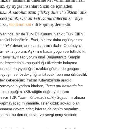
ızda, insanların dillerine ket vurulmasını nasıl
uz, ey uygar insanlar! Sizin de içinizden,
miz... Anadolumuzun çilekeş dilleri! Yüklemi atık,
cesi yanık, Orhan Veli Kanık dillerimiz!
" diye
orsa,
vicdanınızın
dili kopmuş demektir.
yanında, bir de Türk Dil Kurumu var ki; Türk Dili’ni
 kesildi bebeğimin. Evet, bir kez daha açıklıyorum:
m! “
He
” desin, anında basarım nikahı! Onu beyaz
 görmek istiyorum. Aşkım o kadar yoğun ve tutkulu ki;
or, tayır tayır tapıyorum ona! Düğünümüz Kempin
rk lehçelerinin konuşulduğu ülkelerde balayına
ı dondurma yiyeceğiz; uzaktangösterirde geçgeç
eytişimsel özdekçiliği anlatacak, ben ona ürküsellik
lev çekeceğim; Yazım Kılavuzu’nda aradığı
amayan hıyarlara hitaben, “
bunu mu kastettin lan
i ekleteceğim. (Sözcüğün doğru yazılışını
şin var TDK Yazım Kılavuzu’nda?!) Soyadımı alması
apmayacağım yeminle. İster kızlık soyadı olan
lanmaya devam eder; isterse de benim soyadımı
(İlişkimiz bu derece saygı ve sevgi çerçevesinde