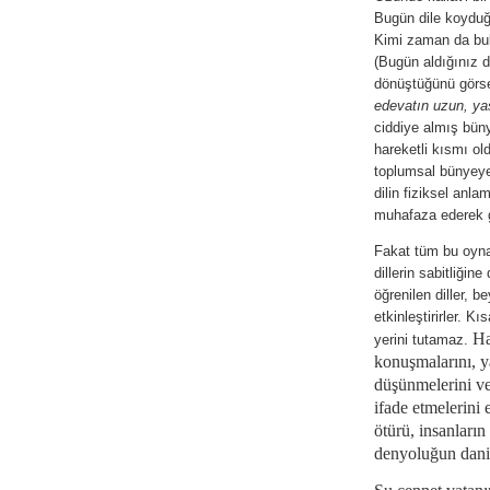
Bugün dile koyduğu
Kimi zaman da buls
(Bugün aldığınız 
dönüştüğünü görse
edevatın uzun, yas
ciddiye almış büny
hareketli kısmı ol
toplumsal bünyeye
dilin fiziksel anl
muhafaza ederek gö
Fakat tüm bu oynakl
dillerin sabitliğin
öğrenilen diller, b
etkinleştirirler. K
Ha
yerini tutamaz.
konuşmalarını, y
düşünmelerini ve 
ifade etmelerini
ötürü, insanları
denyoluğun dani