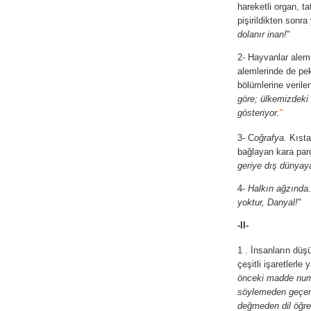
hareketli organ, t
pişirildikten sonra
dolanır inan!
"
2- Hayvanlar alemi
alemlerinde de pek
bölümlerine verile
göre; ülkemizdeki 
gösteriyor.
"
3- C
oğrafya.
Kıstak
bağlayan kara par
geriye dış dünyaya
4-
Halkın ağzında.
yoktur, Danyal!
"
-II-
1 . İnsanların düş
çeşitli işaretlerle
önceki madde numa
söylemeden geçem
değmeden dil öğren