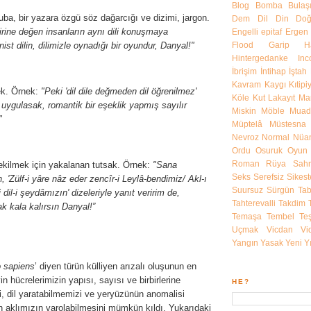
Blog
Bomba
Bulaşı
ruba, bir yazara özgü söz dağarcığı ve dizimi, jargon.
Dem
Dil
Din
Do
rbirine değen insanların aynı dili konuşmaya
Engelli
epitaf
Ergen
ist dilin, dilimizle oynadığı bir oyundur, Danyal!
"
Flood
Garip
H
Hintergedanke
In
İbrişim
İntihap
İştah
Kavram
Kaygı
Kıtipi
ek. Örnek:
"
Peki 'dil dile değmeden dil öğrenilmez'
Köle
Kut
Lakayıt
Mar
uygulasak, romantik bir eşeklik yapmış sayılır
Miskin
Möble
Muadi
"
Müptelâ
Müstesna
Nevroz
Normal
Nüa
Ordu
Osuruk
Oyun
Roman
Rüya
Sahn
kilmek için yakalanan tutsak. Örnek:
"
Sana
Seks
Serefsiz
Sikest
n, 'Zülf-i yâre nâz eder zencîr-i Leylâ-bendimiz/ Akl-ı
Suursuz
Sürgün
Ta
i dil-i şeydâmızın' dizeleriyle yanıt veririm de,
Tahterevalli
Takdim
ak kala kalırsın Danyal!
”
Temaşa
Tembel
Teş
Uçmak
Vicdan
Vi
Yangın
Yasak
Yeni Yı
 sapiens
’ diyen türün külliyen arızalı oluşunun en
in hücrelerimizin yapısı, sayısı ve birbirlerine
HE?
i, dil yaratabilmemizi ve yeryüzünün anomalisi
 aklımızın varolabilmesini mümkün kıldı. Yukarıdaki