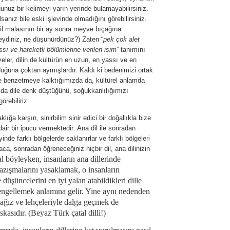
nuz bir kelimeyi yarın yerinde bulamayabilirsiniz.
anız bile eski işlevinde olmadığını görebilirsiniz.
dil malasının bir ay sonra meyve bıçağına
ydiniz, ne düşünürdünüz?) Zaten “
pek çok alet
sı ve hareketli bölümlerine verilen isim
” tanımını
eler, dilin de kültürün en uzun, en yassı ve en
duğuna çoktan aymışlardır. Kaldı ki bedenimizi ortak
 benzetmeye kalktığımızda da, kültürel anlamda
amda dile denk düştüğünü, soğukkanlılığımızı
rebiliriz.
ığa karşın, sinirbilim sinir edici bir doğallıkla bize
e dair bir ipucu vermektedir: Ana dil ile sonradan
eyinde farklı bölgelerde saklanırlar ve farklı bölgeleri
ısaca, sonradan öğreneceğiniz hiçbir dil, ana dilinizin
l böyleyken, insanların ana dillerinde
azışmalarını yasaklamak, o insanların
düşüncelerini en iyi yalan atabildikleri dille
 engellemek anlamına gelir. Yine aynı nedenden
n ağız ve lehçeleriyle dalga geçmek de
skasıdır.
(Beyaz Türk çatal dilli!)