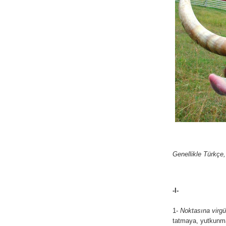
Genellikle Türkçe
-I-
1-
Noktasına vir
tatmaya, yutkunma