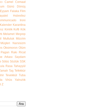
cı
Camel
Cemaat
ğum Günü
Dönüş
Eyyam
Falaka
Film
ayalet
Hıdırellez
communicado
Ironi
Kalender
Karantina
yoz
Kimlik
Kofti
Kök
tı
Melamet
Meşrep
l
Mutluluk
Mücrim
Müşteri
Narsisizm
ns
Oksimoron
Olüm
Pagan
Rakı
Ricat
e Arkası
Saydam
e
Söbü
Sözlük
SSK
bula Rasa
Tahayyül
Tamah
Taş
Tefekkür
hir
Tevekkül
Tuba
da
Virüs
Yalnızlık
l
Z