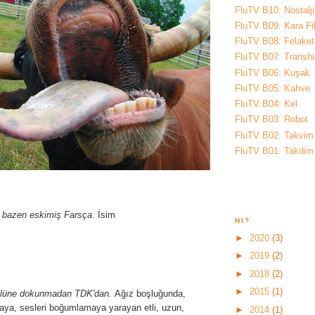
FluTV B10: Nostalji
FluTV B09: Kara Fi
FluTV B08: Felaket
FluTV B07: Trans
FluTV B06: Kuşak
FluTV B05: Kahve
FluTV B04: Kel
FluTV B03: Robot
FluTV B02: Takvim
FluTV B01: Takdim
, bazen eskimiş Farsça
. İsim
HI?
►
2020
(3)
►
2019
(2)
►
2018
(2)
►
2015
(1)
gülüne dokunmadan TDK'dan.
Ağız boşluğunda,
ya, sesleri boğumlamaya yarayan etli, uzun,
►
2014
(1)