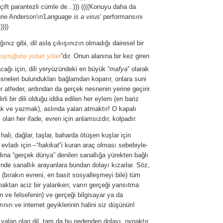
ft parantezli cümle de...))) ((((Konuyu daha da
rie Anderson'ın
'Language is a virus
' performansını
))))
ınız gibi, dil asla çıkışınızın olmadığı dairesel bir
kuyruğunu yutan yılan
”dır. Onun alanına bir kez giren
ağı için, dili yeryüzündeki en büyük “
mafya
” olarak
Nesneleri bulundukları bağlamdan koparır, onlara suni
er atfeder, ardından da gerçek nesnenin yerine geçirir.
rli bir dili olduğu iddia edilen her eylem (en bariz
k ve yazmak), aslında yalan atmaktır! O kapalı
ı olan her ifade, evren için anlamsızdır, kolpadır.
hali, dağlar, taşlar, baharda ötüşen kuşlar için
evladı için –“
hakikat
”i kuran araç olması sebebiyle-
ına “gerçek dünya” denilen sanallığa yürekten bağlı
çinde sanallık arayanlara bundan dolayı kızarlar. Söz,
i (bırakın evreni, en basit sosyalleşmeyi bile) tüm
aktan aciz bir yalanken; varın gerçeği yansıtma
ın ve felsefenin) ve gerçeği bilgisayar ya da
nın ve internet geyiklerinin halini siz düşünün!
 yalan olan dil, tam da bu nedenden dolayı, oynaktır.