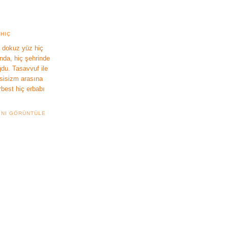
HIÇ
 dokuz yüz hiç
ında, hiç şehrinde
du. Tasavvuf ile
sisizm arasına
rbest hiç erbabı
INI GÖRÜNTÜLE