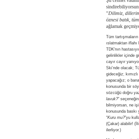
Şu cennet vatanım
sindirebiliyorsun
"
Dilimiz, dilleri
öznesi batık, tüm
ağlamak geçmiy
Tüm tartışmaların 
ıslatmaktan iflahı
TDK'nın hastasıyı
gelinlikler içinde
cayır cayır yanıy
Ski’nde olacak; Tü
gideceğiz; kımızl
yapacağız; o bana 
konusunda bir söy
sözcüğü doğru yaz
lavuk?
” seçeneğin
bilmiyorsan, ne i
konusunda baskı y
“
Kuru mu?
”yu kul
(Çakar) alabilir! 
ilerliyor.)