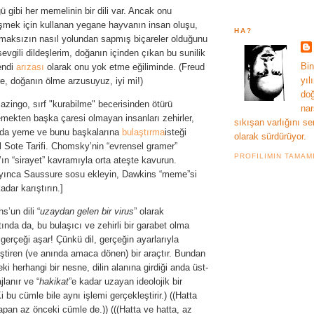
ü gibi her memelinin bir dili var. Ancak onu
mek için kullanan yegane hayvanın insan oluşu,
HA?
maksızın nasıl yolundan sapmış biçareler olduğunu
sevgili dildeşlerim, doğanın içinden çıkan bu sunilik
Bin
endi
arızası
olarak onu yok etme eğiliminde. (Freud
yıl
re, doğanın ölme arzusuyuz, iyi mi!)
doğ
azingo, sırf "kurabilme" becerisinden ötürü
nar
emekten başka çaresi olmayan insanları zehirler,
sıkışan varlığını se
 da yeme ve bunu başkalarına
bulaştırma
isteği
olarak sürdürüyor.
il Sote Tarifi. Chomsky’nin “evrensel gramer”
PROFILIMIN TAMAM
’ın “sirayet” kavramıyla orta ateşte kavurun.
ınca Saussure sosu ekleyin, Dawkins “meme”si
dar karıştırın.]
s’un dili “
uzaydan gelen bir virus
” olarak
ında da, bu bulaşıcı ve zehirli bir garabet olma
 gerçeği aşar! Çünkü dil, gerçeğin ayarlarıyla
ştiren (ve anında amaca dönen) bir araçtır. Bundan
ki herhangi bir nesne, dilin alanına girdiği anda üst-
jlanır ve “
hakikat
”e kadar uzayan ideolojik bir
i bu cümle bile aynı işlemi gerçekleştirir.) ((Hatta
yapan az önceki cümle de.)) (((Hatta ve hatta, az