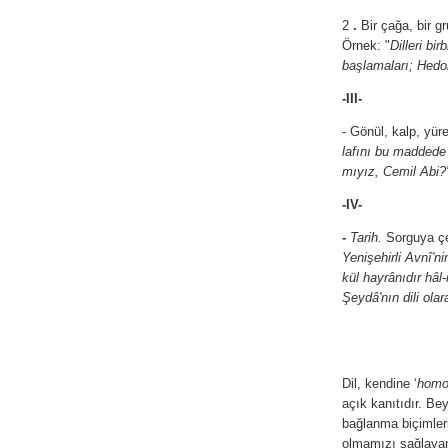
2
.
Bir çağa, bir g
Örnek:
"
Dilleri bi
başlamaları; Hedon
-III-
- Gönül, kalp, yür
lafını bu maddede 
mıyız, Cemil Abi?
-IV-
-
Tarih.
Sorguya çe
Yenişehirli Avnî'ni
kül hayrânıdır hâl-
Şeydâ'nın dili olar
Dil, kendine ‘
homo
açık kanıtıdır. Bey
bağlanma biçimler
olmamızı sağlayan